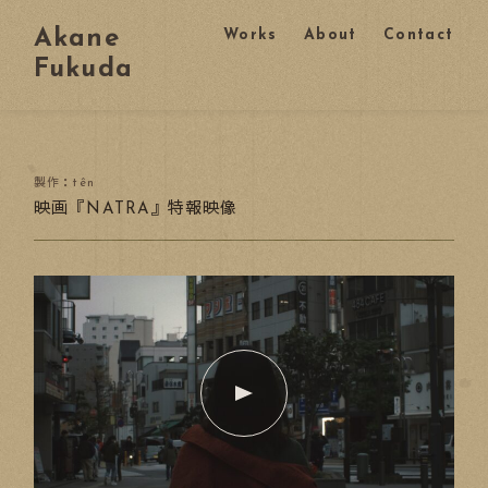
Akane
Works
About
Contact
Fukuda
製作：tên
映画『NATRA』特報映像